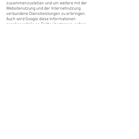
zusammenzustellen und um weitere mit der
Websitenutzung und der Internetnutzung
verbundene Dienstleistungen zu erbringen.
Auch wird Google diese Informationen
gegebenenfalls an Dritte übertragen, sofern
dies gesetzlich vorgeschrieben oder soweit
Dritte diese Daten im Auftrag von Google
verarbeiten. Google wird in keinem Fall Ihre IP-
Adresse mit anderen Daten der Google in
Verbindung bringen. Sie können die Installation
der Cookies durch eine entsprechende
Einstellung Ihrer Browser Software
verhindern; wir weisen Sie jedoch darauf hin,
dass Sie in diesem Fall gegebenenfalls nicht
sämtliche Funktionen dieser Website voll
umfänglich nutzen können. Durch die Nutzung
dieser Website erklären Sie sich mit der
Bearbeitung der über Sie erhobenen Daten
durch Google in der zuvor beschriebenen Art
und Weise und zu dem zuvor benannten Zweck
einverstanden.
Barbara Nitsche
+49 177 2637680